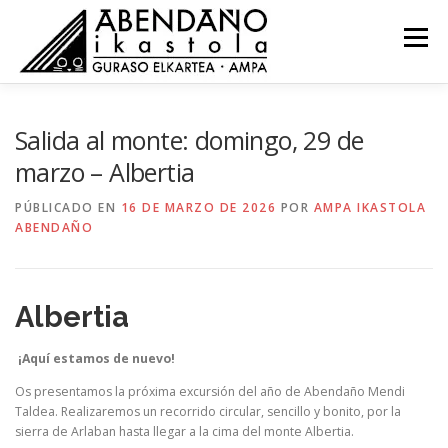
Saltar
al
Menú
contenido
NOVEDADES
COMISIONES
RECURSOS
Salida al monte: domingo, 29 de
marzo – Albertia
ACTAS
CONTACTO
EU
PÚBLICADO EN
16 DE MARZO DE 2026
POR
AMPA IKASTOLA
ABENDAÑO
Albertia
¡Aquí estamos de nuevo!
Os presentamos la próxima excursión del año de Abendaño Mendi
Taldea. Realizaremos un recorrido circular, sencillo y bonito, por la
sierra de Arlaban hasta llegar a la cima del monte Albertia.