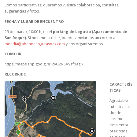
Somos participativas; queremos vuestra colaboración, consultas,
sugerencias y fotos.
FECHA Y LUGAR DE ENCUENTRO
29 de marzo, 10:00 h, en el
parking de Legutio (Aparcamiento de
San Roque)
. Si no tienes coche, puedes enviarnos un correo a
mendia@abendanogurasoak.com
y nos organizaremos.
CÓMO IR
https://maps.app.goo.gl/e1cvG2N5A9afbagj7
RECORRIDO
CARACTERÍS
TICAS
Agradable
ruta circular
donde
haremos
cima entra
preciosos