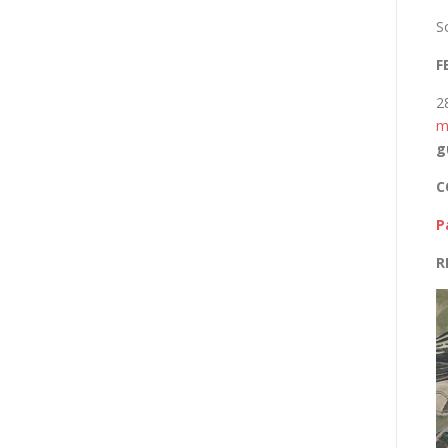
S
F
2
m
g
C
P
R