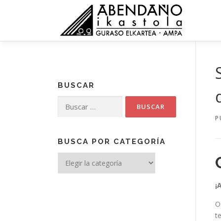
Saltar
al
contenido
BUSCAR
Buscar:
P
BUSCA POR CATEGORÍA
Busca
por
categoría
¡
O
t