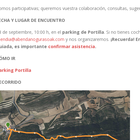
omos participativas; queremos vuestra colaboración, consultas, suger
ECHA Y LUGAR DE ENCUENTRO
8 de septiembre, 10:00 h, en el
parking de Portilla
. Si no tienes co
endia@abendanogurasoak.com
y nos organizaremos.
¡Recuerda! En
uiada,
es importante
confirmar asistencia
.
ÓMO IR
arking Portilla
ECORRIDO