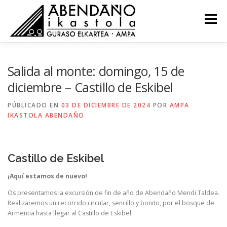
Saltar
al
Menú
contenido
NOVEDADES
COMISIONES
RECURSOS
Salida al monte: domingo, 15 de
diciembre – Castillo de Eskibel
ACTAS
CONTACTO
EU
PÚBLICADO EN
03 DE DICIEMBRE DE 2024
POR
AMPA
IKASTOLA ABENDAÑO
Castillo de Eskibel
¡Aquí estamos de nuevo!
Os presentamos la excursión de fin de año de Abendaño Mendi Taldea.
Realizaremos un recorrido circular, sencillo y bonito, por el bosque de
Armentia hasta llegar al Castillo de Eskibel.