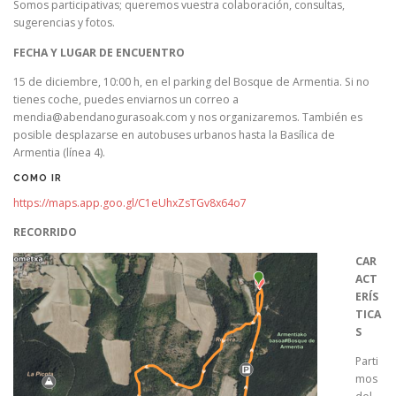
Somos participativas; queremos vuestra colaboración, consultas,
sugerencias y fotos.
FECHA Y LUGAR DE ENCUENTRO
15 de diciembre, 10:00 h, en el parking del Bosque de Armentia. Si no
tienes coche, puedes enviarnos un correo a
mendia@abendanogurasoak.com y nos organizaremos. También es
posible desplazarse en autobuses urbanos hasta la Basílica de
Armentia (línea 4).
COMO IR
https://maps.app.goo.gl/C1eUhxZsTGv8x64o7
RECORRIDO
CAR
ACT
ERÍS
TICA
S
Parti
mos