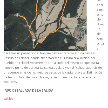
del
apar
cami
ento
del
Bosq
ue
de
Arm
entia
y
daremos un paseo por el bosque hasta encarar la subida hasta el
Castillo de Eskibel, donde almorzaremos. Tras bajar al núcleo del
pueblo de Eskibel, volveremos por la linde del mismo bosque hasta
nuestro punto de partida. La senda es clara y sin dificultad, además de
ofrecernos unas de las mejores vistas de la capital alavesa. Estimación
de tiempo total de unas 3 horas, teniendo en cuenta la parada del
almuerzo.
INFO DETALLADA DE LA SALIDA
Wikiloc