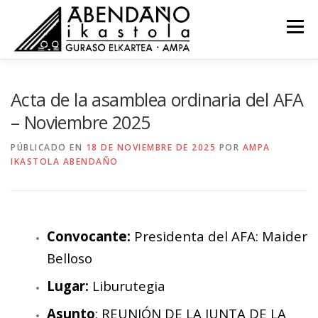
Saltar
al
Menú
contenido
NOVEDADES
COMISIONES
RECURSOS
Acta de la asamblea ordinaria del AFA
– Noviembre 2025
ACTAS
CONTACTO
EU
PÚBLICADO EN
18 DE NOVIEMBRE DE 2025
POR
AMPA
IKASTOLA ABENDAÑO
Convocante:
Presidenta del AFA: Maider
Belloso
Lugar:
Liburutegia
Asunto
: REUNIÓN DE LA JUNTA DE LA