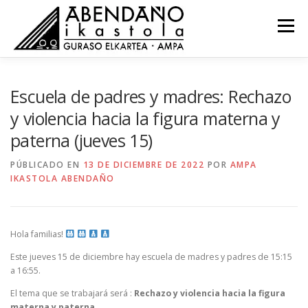
Saltar
al
Menú
contenido
NOVEDADES
COMISIONES
RECURSOS
Escuela de padres y madres: Rechazo
y violencia hacia la figura materna y
paterna (jueves 15)
ACTAS
CONTACTO
EU
PÚBLICADO EN
13 DE DICIEMBRE DE 2022
POR
AMPA
IKASTOLA ABENDAÑO
Hola familias!
Este jueves 15 de diciembre hay escuela de madres y padres de 15:15
a 16:55.
El tema que se trabajará será :
Rechazo y violencia hacia la figura
materna y paterna.