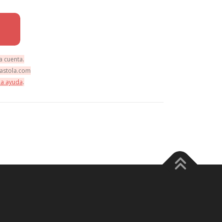
a cuenta.
astola.com
la ayuda
.