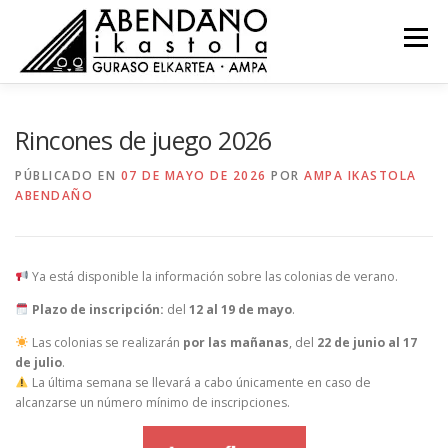
Saltar
al
Menú
contenido
NOVEDADES
COMISIONES
RECURSOS
Rincones de juego 2026
PÚBLICADO EN
07 DE MAYO DE 2026
POR
AMPA IKASTOLA
ABENDAÑO
ACTAS
CONTACTO
EU
Ya está disponible la información sobre las colonias de verano.
Plazo de inscripción:
del
12 al 19 de mayo
.
Las colonias se realizarán
por las mañanas
, del
22 de junio al 17
de julio
.
La última semana se llevará a cabo únicamente en caso de
alcanzarse un número mínimo de inscripciones.