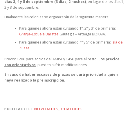
días 3, 4 y 5 de septiembre (3 días, 2 noches)
, en lugar de los días 1,
2 y 3 de septiembre.
Finalmente las colonias se organizarán de la siguiente manera:
Para quienes ahora están cursando 1º, 2º y 3º de primaria:
Granja–Escuela Baratze
Gautegiz – Arteaga BIZKAIA.
Para quienes ahora están cursando 4º y 5º de primaria:
Isla de
Zuaza
.
Precio: 120€ para socios del AMPA y 145€ para el resto.
Los precios
son orientativos
, pueden sufrir modificaciones.
En caso de haber escasez de plazas se dará prioridad a quien
haya realizado la preinscripción.
PUBLICADO EL
NOVEDADES
,
UDALEKUS