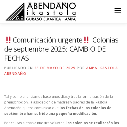
Saltar
al
Menú
contenido
NOVEDADES
COMISIONES
RECURSOS
Comunicación urgente
Colonias
de septiembre 2025: CAMBIO DE
FECHAS
ACTAS
CONTACTO
EU
PÚBLICADO EN
28 DE MAYO DE 2025
POR
AMPA IKASTOLA
ABENDAÑO
Tal y como anunciamos hace unos días y tras la formalización de la
preinscripción, la asociación de madres y padres de la Ikastola
Abendaño quiere comunicar que
las fechas de las colonias de
septiembre han sufrido una pequeña modificación
.
Por causas ajenas a nuestra voluntad,
las colonias se realizarán los