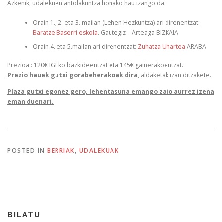
Azkenik, udalekuen antolakuntza honako hau izango da:
Orain 1., 2. eta 3. mailan (Lehen Hezkuntza) ari direnentzat:
Baratze Baserri eskola
. Gautegiz – Arteaga BIZKAIA
Orain 4. eta 5.mailan ari direnentzat:
Zuhatza Uhartea
ARABA
Prezioa : 120€ IGEko bazkideentzat eta 145€ gainerakoentzat.
Prezio hauek gutxi gorabeherakoak dira
, aldaketak izan ditzakete.
Plaza gutxi egonez gero, lehentasuna emango zaio aurrez izena
eman duenari.
POSTED IN
BERRIAK
,
UDALEKUAK
BILATU