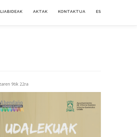
LIABIDEAK
AKTAK
KONTAKTUA
ES
aren 9tik 22ra