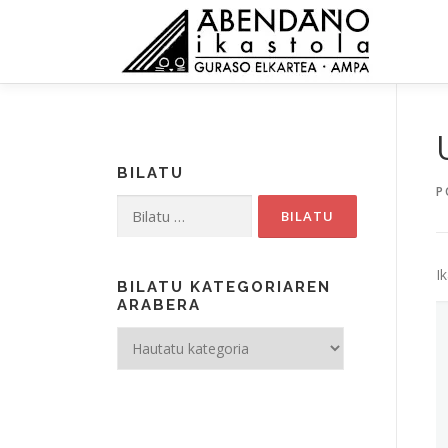
Skip
to
content
BILATU
P
Bilatu:
I
BILATU KATEGORIAREN
ARABERA
Bilatu
kategoriaren
arabera