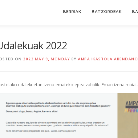
BERRIAK
BATZORDEAK
BA
Udalekuak 2022
OSTED ON
2022 MAY 9, MONDAY
BY
AMPA IKASTOLA ABENDAÑO
kastolako udalekuetan izena emateko epea zabalik. Eman izena maiatz