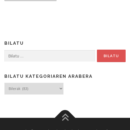
BILATU
Bilatu:
BILATU KATEGORIAREN ARABERA
Bilatu
kategoriaren
arabera