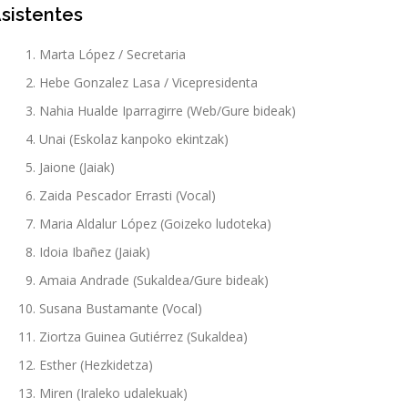
sistentes
Marta López / Secretaria
Hebe Gonzalez Lasa / Vicepresidenta
Nahia Hualde Iparragirre (Web/Gure bideak)
Unai (Eskolaz kanpoko ekintzak)
Jaione (Jaiak)
Zaida Pescador Errasti (Vocal)
Maria Aldalur López (Goizeko ludoteka)
Idoia Ibañez (Jaiak)
Amaia Andrade (Sukaldea/Gure bideak)
Susana Bustamante (Vocal)
Ziortza Guinea Gutiérrez (Sukaldea)
Esther (Hezkidetza)
Miren (Iraleko udalekuak)