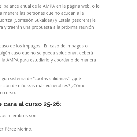
r el balance anual de la AMPA en la página web, o lo
sta manera las personas que no acudan a la
iortza (Comisión Sukaldea) y Estela (tesorera) le
a y traerán una propuesta a la próxima reunión
l caso de los impagos. En caso de impagos o
 algún caso que no se pueda solucionar, deberá
de la AMPA para estudiarlo y abordarlo de manera
lgún sistema de “cuotas solidarias”: ¿qué
osición de niños/as más vulnerables? ¿Cómo
mo curso.
 cara al curso 25-26:
uevos miembros son:
er Pérez Merino.