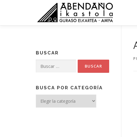
Saltar
al
contenido
BUSCAR
P
Buscar:
BUSCA POR CATEGORÍA
Busca
por
categoría