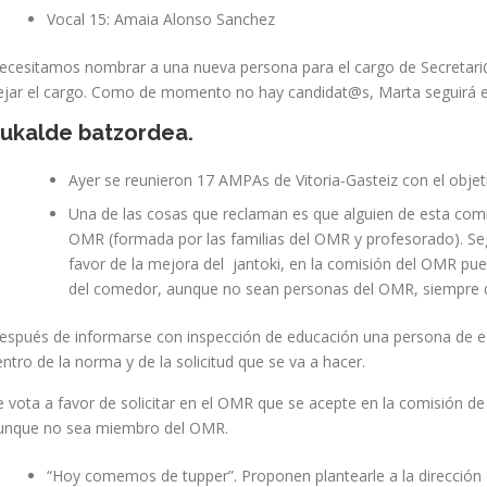
Vocal 15: Amaia Alonso Sanchez
ecesitamos nombrar a una nueva persona para el cargo de Secretari@
ejar el cargo. Como de momento no hay candidat@s, Marta seguirá en 
ukalde batzordea.
Ayer se reunieron 17 AMPAs de Vitoria-Gasteiz con el obje
Una de las cosas que reclaman es que alguien de esta comi
OMR (formada por las familias del OMR y profesorado). Seg
favor de la mejora del jantoki, en la comisión del OMR pue
del comedor, aunque no sean personas del OMR, siempre q
espués de informarse con inspección de educación una persona de est
entro de la norma y de la solicitud que se va a hacer.
e vota a favor de solicitar en el OMR que se acepte en la comisión d
unque no sea miembro del OMR.
“Hoy comemos de tupper”. Proponen plantearle a la dirección d