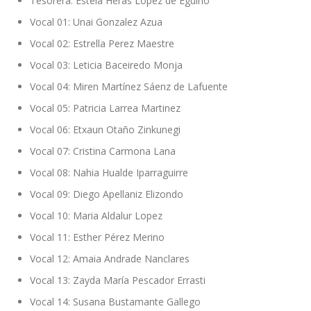
Tesorera: Estela Heras Lopez de Eguino
Vocal 01: Unai Gonzalez Azua
Vocal 02: Estrella Perez Maestre
Vocal 03: Leticia Baceiredo Monja
Vocal 04: Miren Martínez Sáenz de Lafuente
Vocal 05: Patricia Larrea Martinez
Vocal 06: Etxaun Otaño Zinkunegi
Vocal 07: Cristina Carmona Lana
Vocal 08: Nahia Hualde Iparraguirre
Vocal 09: Diego Apellaniz Elizondo
Vocal 10: Maria Aldalur Lopez
Vocal 11: Esther Pérez Merino
Vocal 12: Amaia Andrade Nanclares
Vocal 13: Zayda María Pescador Errasti
Vocal 14: Susana Bustamante Gallego