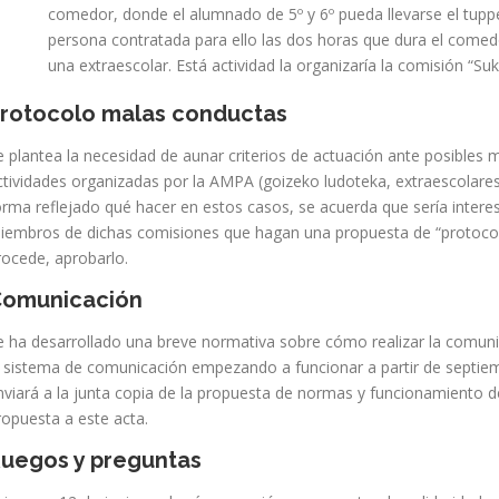
comedor, donde el alumnado de 5º y 6º pueda llevarse el tuppe
persona contratada para ello las dos horas que dura el comed
una extraescolar. Está actividad la organizaría la comisión “Suk
rotocolo malas conductas
e plantea la necesidad de aunar criterios de actuación ante posibles 
ctividades organizadas por la AMPA (goizeko ludoteka, extraescolares
orma reflejado qué hacer en estos casos, se acuerda que sería interesa
iembros de dichas comisiones que hagan una propuesta de “protocolo” 
rocede, aprobarlo.
omunicación
e ha desarrollado una breve normativa sobre cómo realizar la comu
l sistema de comunicación empezando a funcionar a partir de septi
nviará a la junta copia de la propuesta de normas y funcionamiento d
ropuesta a este acta.
uegos y preguntas