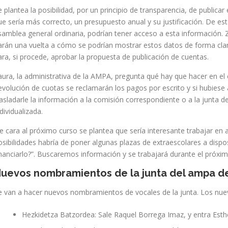
e plantea la posibilidad, por un principio de transparencia, de publica
ue sería más correcto, un presupuesto anual y su justificación. De e
samblea general ordinaria, podrían tener acceso a esta información. Z
arán una vuelta a cómo se podrían mostrar estos datos de forma clar
ara, si procede, aprobar la propuesta de publicación de cuentas.
aura, la administrativa de la AMPA, pregunta qué hay que hacer en e
evolución de cuotas se reclamarán los pagos por escrito y si hubiese
rasladarle la información a la comisión correspondiente o a la junta 
ndividualizada.
e cara al próximo curso se plantea que sería interesante trabajar en a
osibilidades habría de poner algunas plazas de extraescolares a disp
inanciarlo?”. Buscaremos información y se trabajará durante el próxi
uevos nombramientos de la junta del ampa de
e van a hacer nuevos nombramientos de vocales de la junta. Los n
Hezkidetza Batzordea: Sale Raquel Borrega Imaz, y entra Esth