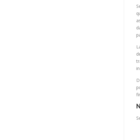
S
q
a
d
p
L
d
t
i
D
p
f
N
S