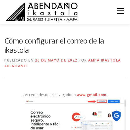
Saltar
al
Menú
contenido
NOVEDADES
COMISIONES
RECURSOS
Cómo configurar el correo de la
ikastola
ACTAS
CONTACTO
EU
PÚBLICADO EN
20 DE MAYO DE 2022
POR
AMPA IKASTOLA
ABENDAÑO
Accede desde el navegador a
www.gmail.com
.