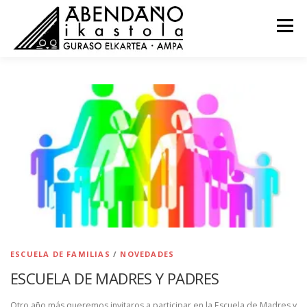
Saltar
al
Menú
contenido
NOVEDADES
COMISIONES
RECURSOS
ACTAS
CONTACTO
EU
ESCUELA DE FAMILIAS
/
NOVEDADES
ESCUELA DE MADRES Y PADRES
Otro año más queremos invitaros a participar en la Escuela de Madres y